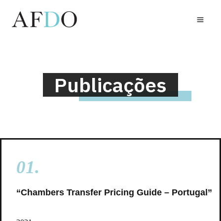
Skip
to
MAI
content
MEN
Publicações
.
01.
“Chambers Transfer Pricing Guide – Portugal”